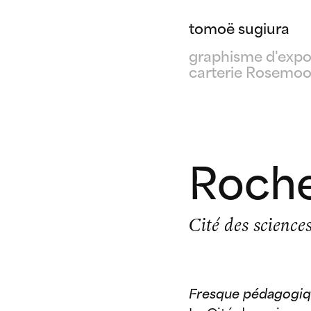
tomoë sugiura
graphisme d'expo
carterie Rosemo
Roche
Cité des sciences
Fresque pédagogiqu