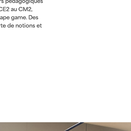
iers pédagogiques
 CE2 au CM2,
scape game. Des
rte de notions et