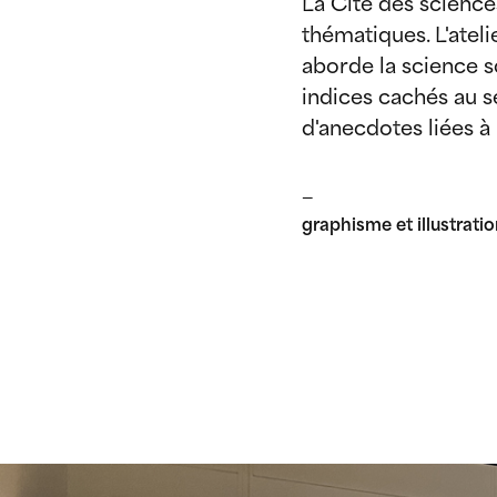
La Cité des science
thématiques. L'atel
aborde la science s
indices cachés au s
d'anecdotes liées à 
—
graphisme et illustrati